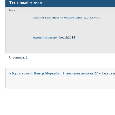
Тестовый форум
Тема
клининг квартиры +в москве цены
ezqwtawrvp
Администратору
kouch2014
Страница:
1
»
Культурный Центр Меркаба . 1 тверская ямская 27
»
Тестов